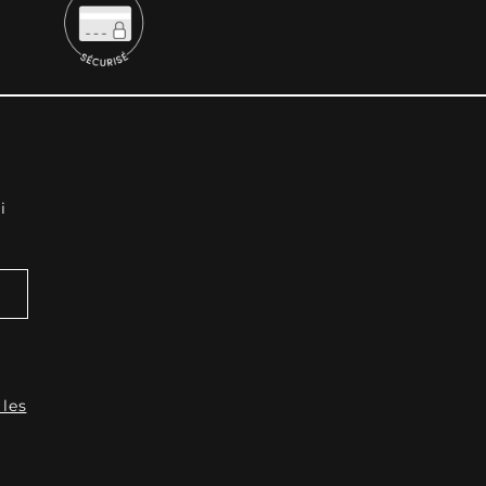
i
 les