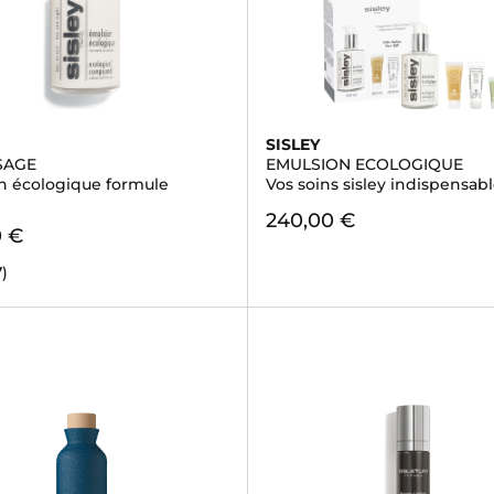
SISLEY
SAGE
EMULSION ECOLOGIQUE
n écologique formule
Vos soins sisley indispensabl
e
240,00 €
0 €
7)