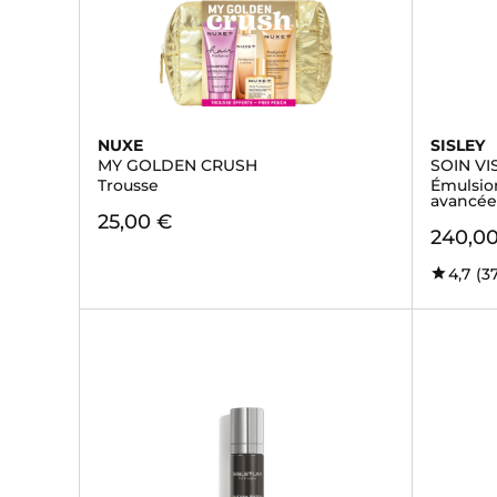
NUXE
SISLEY
MY GOLDEN CRUSH
SOIN VI
Trousse
Émulsio
avancé
25,00 €
240,0
4,7
(3