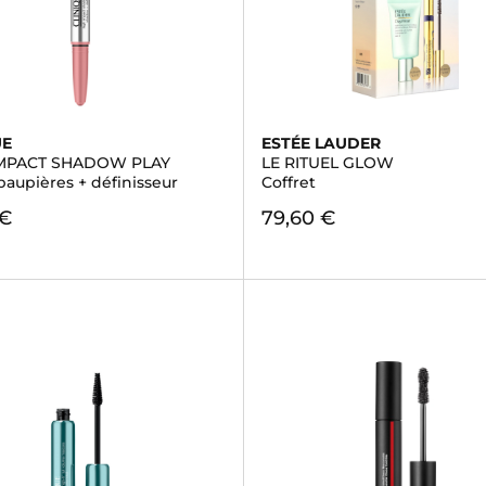
UE
ESTÉE LAUDER
IMPACT SHADOW PLAY
LE RITUEL GLOW
paupières + définisseur
Coffret
 €
79,60 €