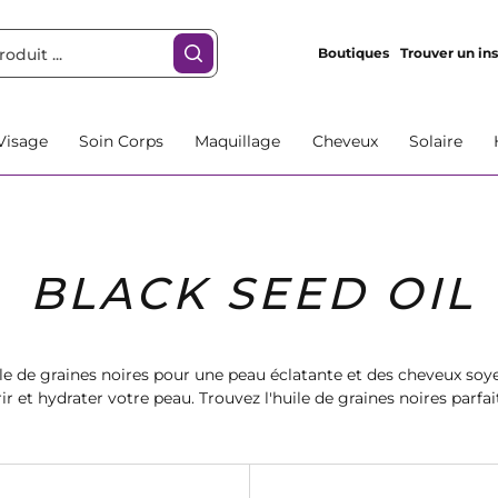
Boutiques
Trouver un ins
Visage
Soin Corps
Maquillage
Cheveux
Solaire
BLACK SEED OIL
le de graines noires pour une peau éclatante et des cheveux soye
ir et hydrater votre peau. Trouvez l'huile de graines noires par
et profitez de tous ses bienfaits pour votre beauté naturelle.