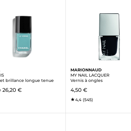
L
MARIONNAUD
IS
MY NAIL LACQUER
et brillance longue tenue
Vernis à ongles
26,20 €
4,50 €
e
4,4
(545)