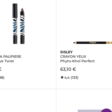
SISLEY
A PAUPIERE
CRAYON YEUX
ye Twist
Phyto-Khol Perfect
€
63,10 €
88)
4,4
(133)