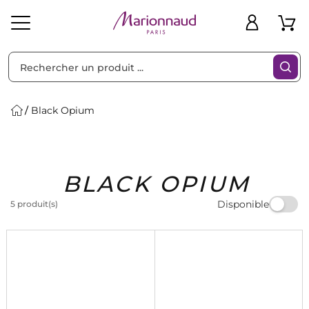
Trier par
Filtres
Black Opium
Idées
Bons
BLACK OPIUM
heveux
Solaire
Homme
Marques
Cadeaux
Plans
Disponible
5 produit(s)