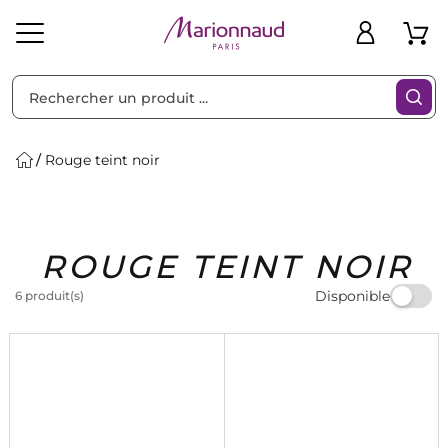
Trier par
Filtres
Rouge teint noir
Idées
Bons
ROUGE TEINT NOIR
heveux
Solaire
Homme
Marques
Cadeaux
Plans
Disponible
6 produit(s)