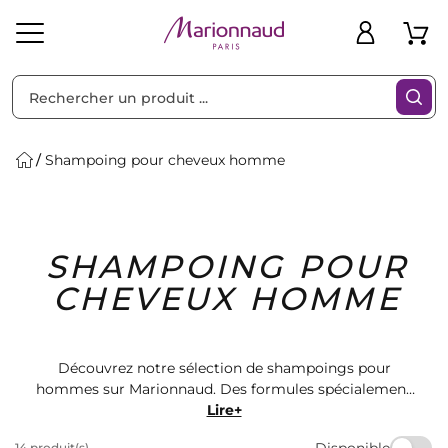
Trier par
Filtres
Shampoing pour cheveux homme
Idées
Bons
SHAMPOING POUR
heveux
Solaire
Homme
Marques
Cadeaux
Plans
CHEVEUX HOMME
Découvrez notre sélection de shampoings pour
hommes sur Marionnaud. Des formules spécialement
conçues pour répondre aux besoins des cheveux
Lire+
masculins. Offrez à vos cheveux une routine capillaire
Disponible
14 produit(s)