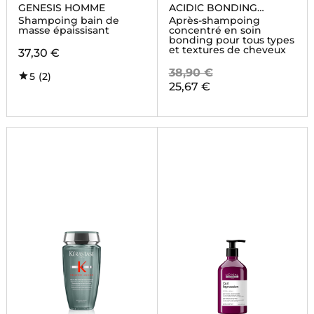
GENESIS HOMME
ACIDIC BONDING
CONCENTRATE
Shampoing bain de
Après-shampoing
masse épaissisant
concentré en soin
bonding pour tous types
et textures de cheveux
37,30 €
38,90 €
5
(2)
25,67 €