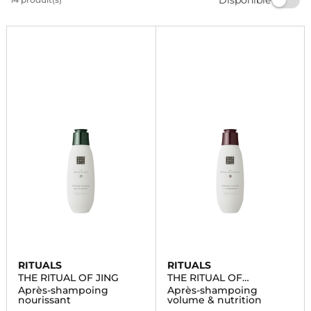
de qualité avec nos produits de marques renommées.
Trouvez le shampoing parfait pour des cheveux forts
et en pleine santé.
RITUALS
RITUALS
THE RITUAL OF JING
THE RITUAL OF
AYURVEDA
Après-shampoing
Après-shampoing
nourissant
volume & nutrition