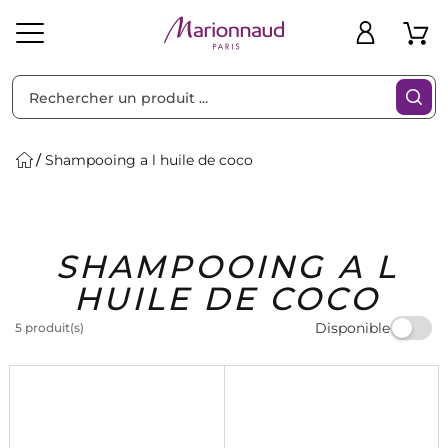
Trier par
Filtres
Shampooing a l huile de coco
Idées
Bons
SHAMPOOING A L
heveux
Solaire
Homme
Marques
Cadeaux
Plans
HUILE DE COCO
Disponible
5 produit(s)