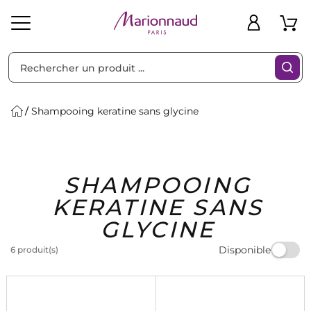
Trier par
Filtres
Shampooing keratine sans glycine
Idées
Bons
SHAMPOOING
heveux
Solaire
Homme
Marques
Cadeaux
Plans
KERATINE SANS
GLYCINE
Disponible
6 produit(s)