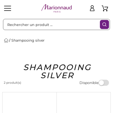
Trier par
Filtres
Shampooing silver
Idées
Bons
SHAMPOOING
heveux
Solaire
Homme
Marques
Cadeaux
Plans
SILVER
Disponible
2 produit(s)