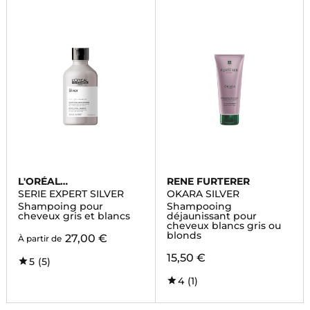
L'ORÉAL
RENE FURTERER
PROFESSIONNEL
SERIE EXPERT SILVER
OKARA SILVER
Shampoing pour
Shampooing
cheveux gris et blancs
déjaunissant pour
cheveux blancs gris ou
blonds
27,00 €
À partir de
15,50 €
5
(5)
4
(1)