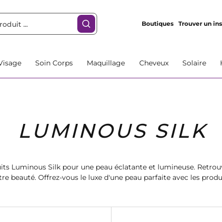
Boutiques
Trouver un ins
Visage
Soin Corps
Maquillage
Cheveux
Solaire
LUMINOUS SILK
its Luminous Silk pour une peau éclatante et lumineuse. Retrouv
re beauté. Offrez-vous le luxe d'une peau parfaite avec les prod
Commandez dès maintenant et rayonnez de beauté.