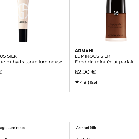
I
ARMANI
US SILK
LUMINOUS SILK
 teint hydratante lumineuse
Fond de teint éclat parfait
€
62,90 €
4,8
(155)
lage Lumineux
Armani Silk