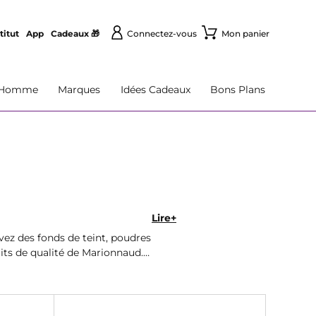
titut
App
Cadeaux 🎁
Connectez-vous
Mon panier
Homme
Marques
Idées Cadeaux
Bons Plans
Lire+
ez des fonds de teint, poudres
uits de qualité de Marionnaud.