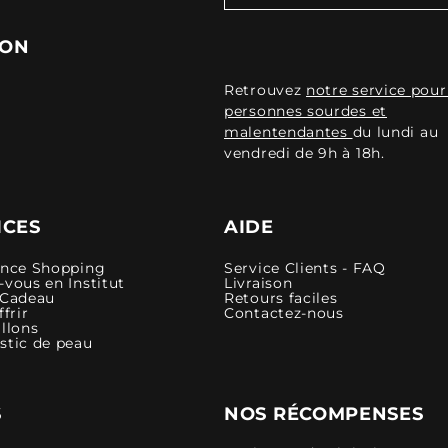
ION
Retrouvez
notre service pour
personnes sourdes et
malentendantes
du lundi au
vendredi de 9h à 18h.
ICES
AIDE
ence Shopping
Service Clients - FAQ
vous en Institut
Livraison
 Cadeau
Retours faciles
ffrir
Contactez-nous
llons
stic de peau
S
NOS RÉCOMPENSES