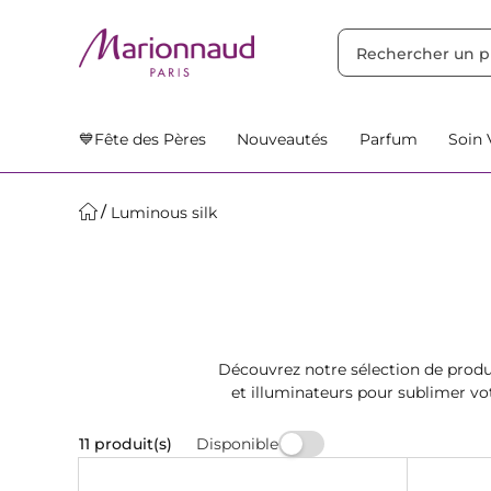
TRIER PAR
Filtres
Nos Suggestions
💙Fête des Pères
Nouveautés
Parfum
Soin 
Luminous silk
Découvrez notre sélection de produ
et illuminateurs pour sublimer vot
Disponible
11 produit(s)