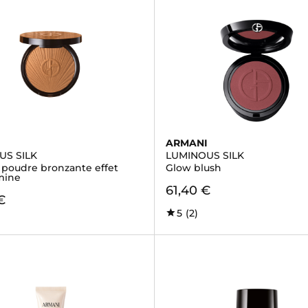
I
ARMANI
US SILK
LUMINOUS SILK
 poudre bronzante effet
Glow blush
mine
61,40 €
€
5
(2)