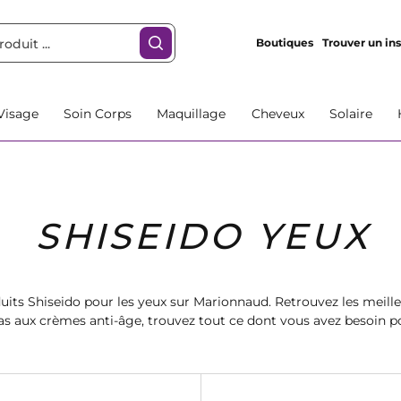
Boutiques
Trouver un ins
Visage
Soin Corps
Maquillage
Cheveux
Solaire
SHISEIDO YEUX
uits Shiseido pour les yeux sur Marionnaud. Retrouvez les meill
s aux crèmes anti-âge, trouvez tout ce dont vous avez besoin p
délicate autour des yeux. Commandez dès maintenant!