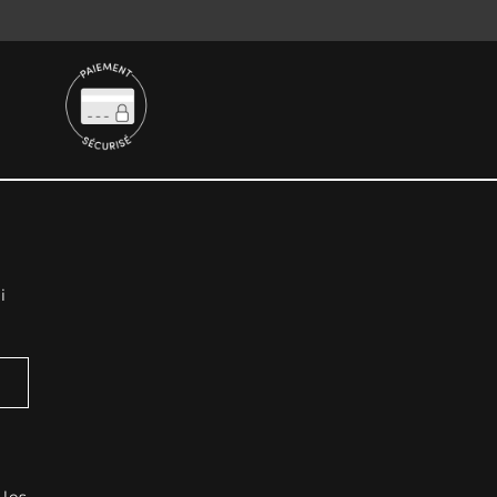
i
 les