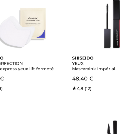
DO
SHISEIDO
ERFECTION
YEUX
express yeux lift fermeté
MascaraInk Impérial
 €
48,40 €
9)
4,8
(12)