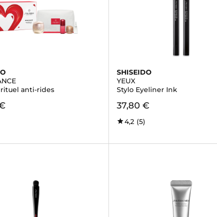
DO
SHISEIDO
ANCE
YEUX
 rituel anti-rides
Stylo Eyeliner Ink
 €
37,80 €
4,2
(5)