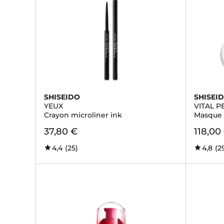
SHISEIDO
SHISEI
YEUX
VITAL P
Crayon microliner ink
Masque 
37,80 €
118,00
4,4
(25)
4,8
(2