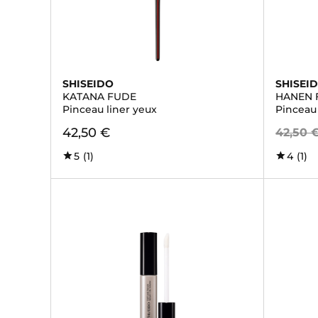
SHISEIDO
SHISEI
KATANA FUDE
HANEN 
Pinceau liner yeux
Pinceau
42,50 €
42,50 
5
(1)
4
(1)