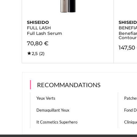
SHISEIDO
SHISEI
FULL LASH
BENEFI
Full Lash Serum
Benefia
Contour
70,80 €
147,50
2,5
(2)
RECOMMANDATIONS
Yeux Verts
Patche
Demaquillant Yeux
Fond De
It Cosmetics Superhero
Cliniqu