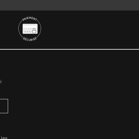
i
 les