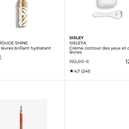
SISLEY
ROUGE SHINE
SISLEŸA
lèvres brillant hydratant
Crème contour des yeux et 
lèvres
€
1
192,00 €
4,7
(241)