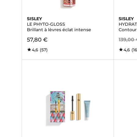
SISLEY
SISLEY
LE PHYTO-GLOSS
HYDRAT
Brillant à lèvres éclat intense
Contour 
57,80 €
139,00
4,6
(57)
4,6
(1