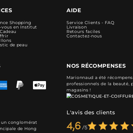
ICES
AIDE
ence Shopping
Service Clients - FAQ
vous en Institut
Livraison
 Cadeau
Retours faciles
ffrir
Contactez-nous
llons
stic de peau
S
NOS RÉCOMPENSES
Marionnaud a été récompensé 
professionnels de la beauté, 
magasins !
L'avis des clients
, un conglomérat
4,6
incipale de Hong