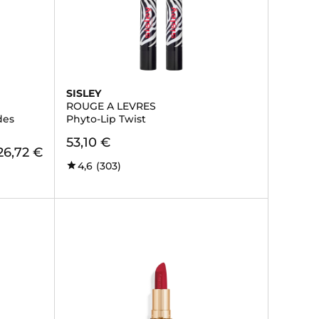
SISLEY
ROUGE A LEVRES
des
Phyto-Lip Twist
53,10 €
26,72 €
4,6
(303)