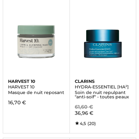
HARVEST 10
CLARINS
HARVEST 10
HYDRA-ESSENTIEL [HA²]
Masque de nuit reposant
Soin de nuit repulpant
"anti-soif" - toutes peaux
16,70 €
61,60 €
36,96 €
4,5
(20)