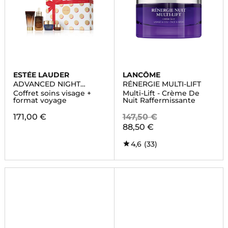
ESTÉE LAUDER
LANCÔME
ADVANCED NIGHT
RÉNERGIE MULTI-LIFT
REPAIR
Coffret soins visage +
Multi-Lift - Crème De
format voyage
Nuit Raffermissante
171,00 €
147,50 €
88,50 €
4,6
(33)