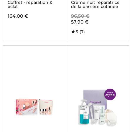
REPAIR
Coffret - réparation &
Crème nuit réparatrice
éclat
de la barrière cutanée
164,00 €
96,50 €
57,90 €
5
(7)