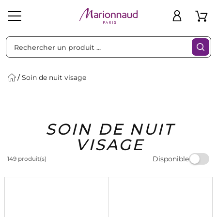
Trier par
Filtres
Soin de nuit visage
Idées
Bons
SOIN DE NUIT
heveux
Solaire
Homme
Marques
Cadeaux
Plans
VISAGE
Disponible
149 produit(s)