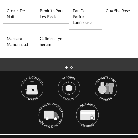
Crème De
Produits Pour
Eau De
Gua Sha Rose
Nuit
Les Pieds
Parfum
Lumineuse
Mascara
Caffeine Eye
Marionnaud
Serum