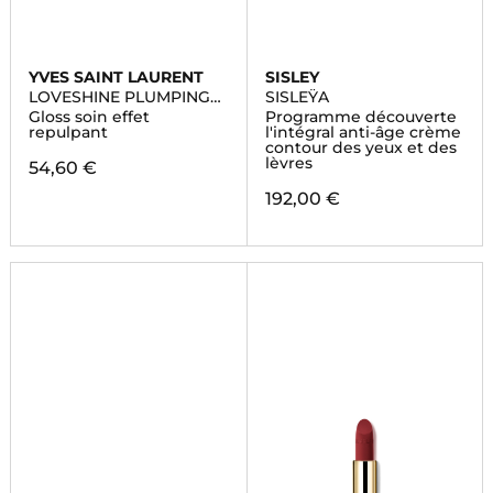
YVES SAINT LAURENT
SISLEY
LOVESHINE PLUMPING
SISLEŸA
LIP OIL GLOSS
Gloss soin effet
Programme découverte
repulpant
l'intégral anti-âge crème
contour des yeux et des
lèvres
54,60 €
192,00 €