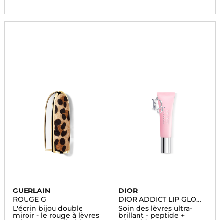
GUERLAIN
DIOR
ROUGE G
DIOR ADDICT LIP GLOW
BUTTER
L'écrin bijou double
Soin des lèvres ultra-
miroir - le rouge à lèvres
brillant - peptide +