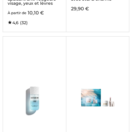
visage, yeux et lèvres
29,90 €
10,10 €
À partir de
4,6
(32)