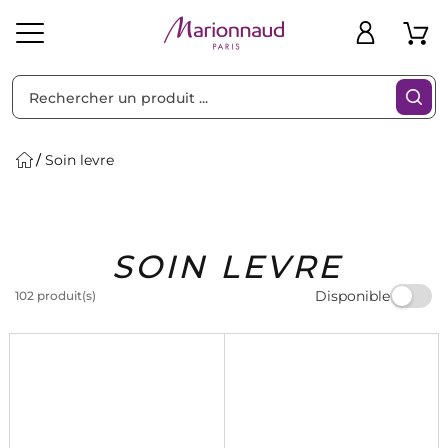
Trier par
Filtres
Soin levre
Idées
Bons
SOIN LEVRE
heveux
Solaire
Homme
Marques
Cadeaux
Plans
Disponible
102 produit(s)