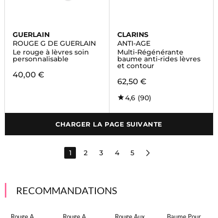
GUERLAIN
CLARINS
ROUGE G DE GUERLAIN
ANTI-AGE
Le rouge à lèvres soin
Multi-Régénérante
personnalisable
baume anti-rides lèvres
et contour
40,00 €
62,50 €
4,6
(90)
CHARGER LA PAGE SUIVANTE
1
2
3
4
5
RECOMMANDATIONS
Rouge A
Rouge A
Rouge Aux
Baume Pour