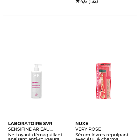
4,6
(132)
LABORATOIRE SVR
NUXE
SENSIFINE AR EAU
VERY ROSE
MICELLAIRE
Nettoyant démaquillant
Sérum lèvres repulpant
apaisant anti-rougeurs
avec étui & charms