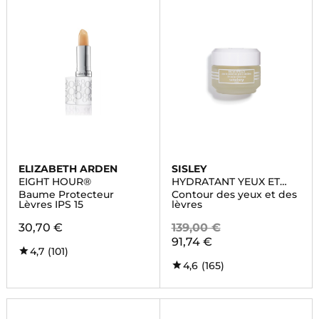
ELIZABETH ARDEN
SISLEY
EIGHT HOUR®
HYDRATANT YEUX ET
LEVRES
Baume Protecteur
Contour des yeux et des
Lèvres IPS 15
lèvres
30,70 €
139,00 €
91,74 €
4,7
(101)
4,6
(165)