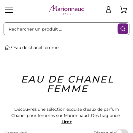
Trier par
Filtres
Eau de chanel femme
Idées
Bons
EAU DE CHANEL
heveux
Solaire
Homme
Marques
Cadeaux
Plans
FEMME
Découvrez une sélection exquise d'eaux de parfum
Chanel pour femmes sur Marionnaud. Des fragrances
envoûtantes qui captivent les sens et soulignent votre
Lire+
élégance naturelle. Offrez-vous le luxe intemporel de
Disponible
60 produit(s)