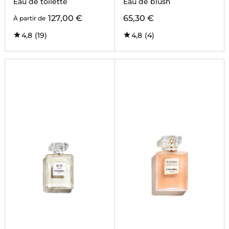
Eau de toilette
Eau de blush
127,00 €
65,30 €
À partir de
4,8
(19)
4,8
(4)