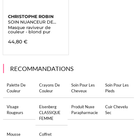
CHRISTOPHE ROBIN
SOIN NUANCEUR DE
COULEUR
Masque raviveur de
couleur - blond pur
44,80 €
RECOMMANDATIONS
Palette De
Crayons De
Soin Pour Les
Soin Pour Les
Couleur
Couleur
Cheveux
Pieds
Visage
Eisenberg
Produit Nuxe
Cuir Chevelu
Rougeurs
CLASSIQUE
Parapharmacie
Sec
FEMME
Mousse
Coffret