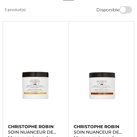
produits de qualité. Retrouvez une large sélection de
Disponible
5 produit(s)
soins pour tous les types de cheveux sur Marionnaud.
Commandez dès maintenant et profitez d'une livraison
rapide.
CHRISTOPHE ROBIN
CHRISTOPHE ROBIN
SOIN NUANCEUR DE
SOIN NUANCEUR DE
COULEUR
COULEUR