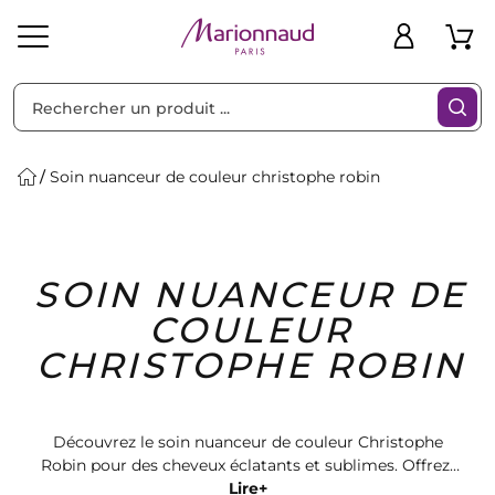
Trier par
Filtres
Soin nuanceur de couleur christophe robin
Idées
Bons
SOIN NUANCEUR DE
heveux
Solaire
Homme
Marques
Cadeaux
Plans
COULEUR
CHRISTOPHE ROBIN
Découvrez le soin nuanceur de couleur Christophe
Robin pour des cheveux éclatants et sublimes. Offrez-
vous une expérience capillaire de luxe avec nos
Lire+