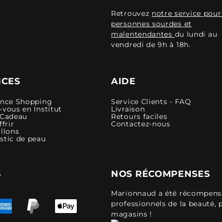
Retrouvez
notre service pour
personnes sourdes et
malentendantes
du lundi au
vendredi de 9h à 18h.
ICES
AIDE
ence Shopping
Service Clients - FAQ
vous en Institut
Livraison
 Cadeau
Retours faciles
ffrir
Contactez-nous
llons
stic de peau
S
NOS RÉCOMPENSES
Marionnaud a été récompensé 
professionnels de la beauté, 
magasins !