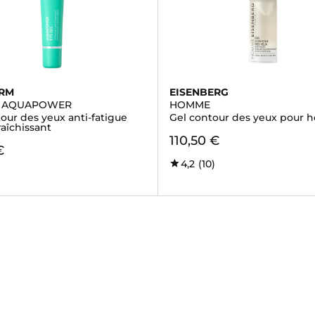
ERM
EISENBERG
 AQUAPOWER
HOMME
our des yeux anti-fatigue
Gel contour des yeux pour
fraîchissant
110,50 €
€
4,2
(10)