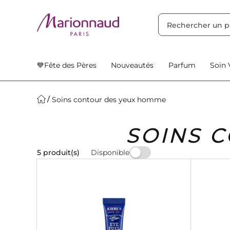
TRIER PAR
Filtres
Nos Suggestions
💙Fête des Pères
Nouveautés
Parfum
Soin 
Soins contour des yeux homme
SOINS 
Disponible
5 produit(s)