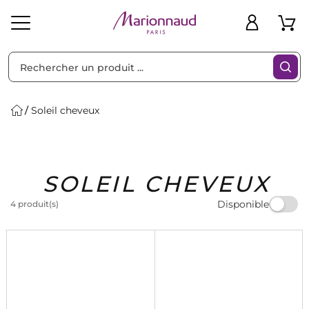
Trier par
Filtres
Soleil cheveux
Idées
Bons
SOLEIL CHEVEUX
heveux
Solaire
Homme
Marques
Cadeaux
Plans
Disponible
4 produit(s)