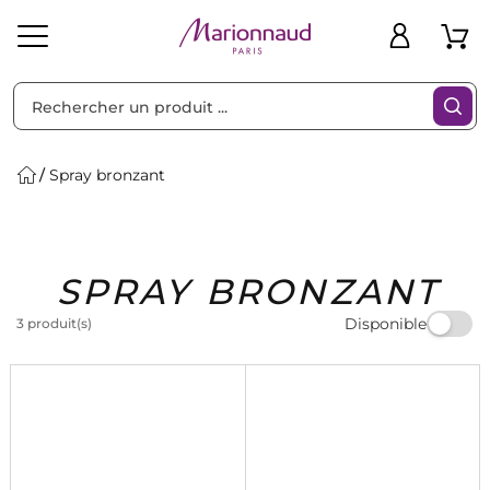
Trier par
Filtres
Spray bronzant
Idées
Bons
SPRAY BRONZANT
heveux
Solaire
Homme
Marques
Cadeaux
Plans
Disponible
3 produit(s)