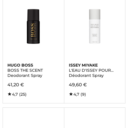
HUGO BOSS
ISSEY MIYAKE
BOSS THE SCENT
L'EAU D'ISSEY POUR
HOMME
Deodorant Spray
Déodorant Spray
41,20 €
49,60 €
4,7
(25)
4,7
(9)