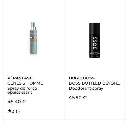
KÉRASTASE
HUGO BOSS
GENESIS HOMME
BOSS BOTTLED BEYOND
FOR HIM
Spray de force
Deodorant spray
épaississant
45,90 €
46,40 €
3
(1)