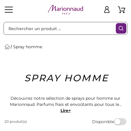
Trier par
Filtres
Spray homme
Idées
Bons
SPRAY HOMME
heveux
Solaire
Homme
Marques
Cadeaux
Plans
Découvrez notre sélection de sprays pour homme sur
Marionnaud. Parfums frais et envoûtants pour tous les
goûts. Trouvez le spray parfait pour compléter votre
Lire+
routine de soins personnels. Des marques de renom à
Disponible
20 produit(s)
des prix compétitifs. Faites-vous plaisir ou offrez un
cadeau spécial à un être cher.