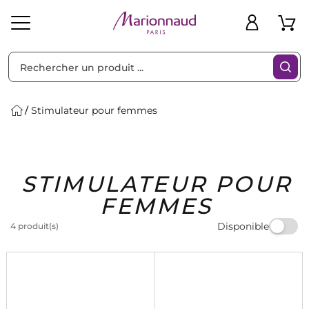
Trier par
Filtres
Stimulateur pour femmes
Idées
Bons
STIMULATEUR POUR
heveux
Solaire
Homme
Marques
Cadeaux
Plans
FEMMES
Disponible
4 produit(s)