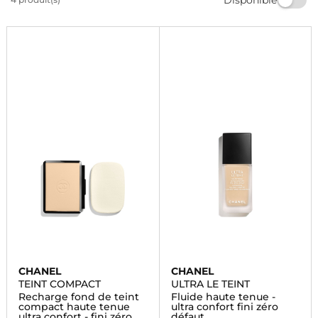
profitez d'une tenue longue durée. Commandez dès
maintenant et sublimez votre beauté avec
Marionnaud.
CHANEL
CHANEL
TEINT COMPACT
ULTRA LE TEINT
Recharge fond de teint
Fluide haute tenue -
compact haute tenue
ultra confort fini zéro
ultra confort - fini zéro
défaut