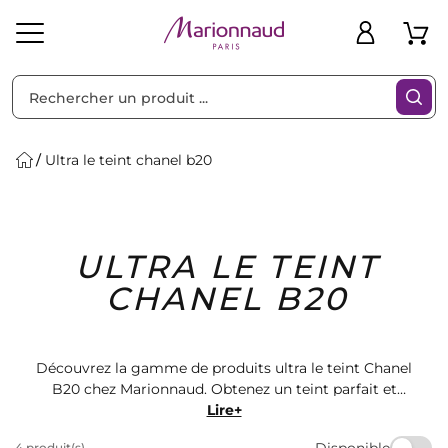
Trier par
Filtres
Ultra le teint chanel b20
Idées
Bons
ULTRA LE TEINT
heveux
Solaire
Homme
Marques
Cadeaux
Plans
CHANEL B20
Découvrez la gamme de produits ultra le teint Chanel
B20 chez Marionnaud. Obtenez un teint parfait et
lumineux avec ces produits de maquillage de haute
Lire+
qualité. Trouvez la teinte parfaite pour votre peau et
Disponible
4 produit(s)