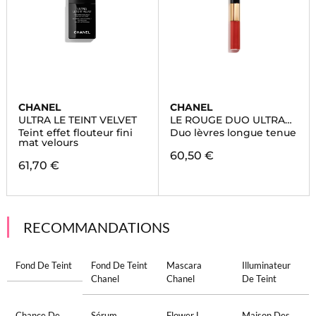
CHANEL
CHANEL
ULTRA LE TEINT VELVET
LE ROUGE DUO ULTRA
TENUE
Teint effet flouteur fini
Duo lèvres longue tenue
mat velours
60,50 €
61,70 €
RECOMMANDATIONS
Fond De Teint
Fond De Teint
Mascara
Illuminateur
Chanel
Chanel
De Teint
Chance De
Sérum
Flower L
Maison Des