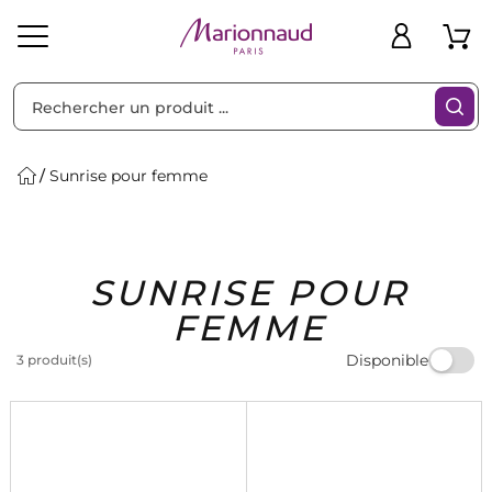
Trier par
Filtres
Sunrise pour femme
Idées
Bons
SUNRISE POUR
heveux
Solaire
Homme
Marques
Cadeaux
Plans
FEMME
Disponible
3 produit(s)