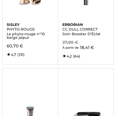
SISLEY
ERBORIAN
PHYTO-ROUGE
CC DULL CORRECT
Le phyto-rouge n°10
Soin Booster D'Éclat
beige jaipur
27,90 €
60,70 €
18,41 €
À partir de
4,7
(131)
4,2
(64)