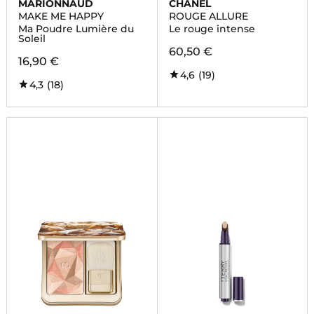
MARIONNAUD
CHANEL
MAKE ME HAPPY
ROUGE ALLURE
Ma Poudre Lumière du
Le rouge intense
Soleil
60,50 €
16,90 €
4,6
(19)
4,3
(18)