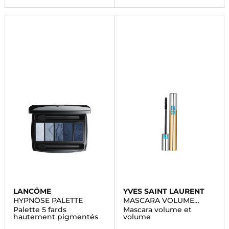
LANCÔME
YVES SAINT LAURENT
HYPNÔSE PALETTE
MASCARA VOLUME
EFFET FAUX CILS
Palette 5 fards
Mascara volume et
WATERPROOF
hautement pigmentés
volume