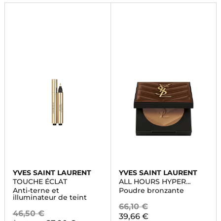
aujourd'hui.
YVES SAINT LAURENT
YVES SAINT LAURENT
TOUCHE ÉCLAT
ALL HOURS HYPER
BRONZE
Anti-terne et
Poudre bronzante
illuminateur de teint
66,10 €
46,50 €
39,66 €