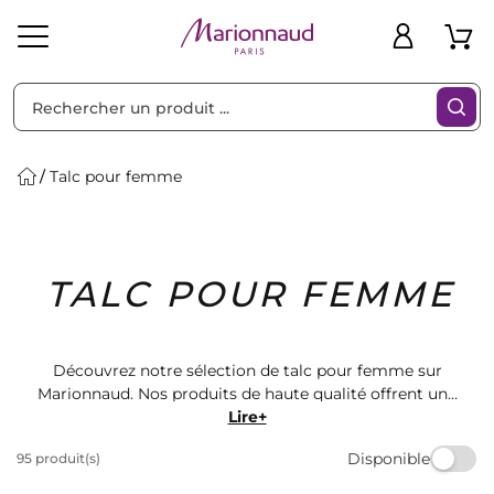
Trier par
Filtres
Talc pour femme
Idées
Bons
TALC POUR FEMME
heveux
Solaire
Homme
Marques
Cadeaux
Plans
Découvrez notre sélection de talc pour femme sur
Marionnaud. Nos produits de haute qualité offrent une
sensation de fraîcheur et de douceur toute la journée.
Lire+
Parfait pour compléter votre routine de beauté, nos
Disponible
95 produit(s)
talcs laisseront votre peau délicatement parfumée.
Trouvez le talc idéal pour vous sur Marionnaud dès