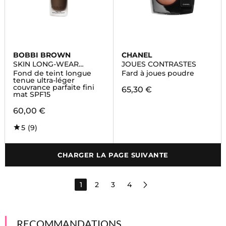
BOBBI BROWN
CHANEL
SKIN LONG-WEAR
JOUES CONTRASTES
WEIGHTLESS
Fond de teint longue
Fard à joues poudre
FOUNDATION
tenue ultra-léger
couvrance parfaite fini
65,30 €
mat SPF15
60,00 €
5
(9)
CHARGER LA PAGE SUIVANTE
1
2
3
4
RECOMMANDATIONS