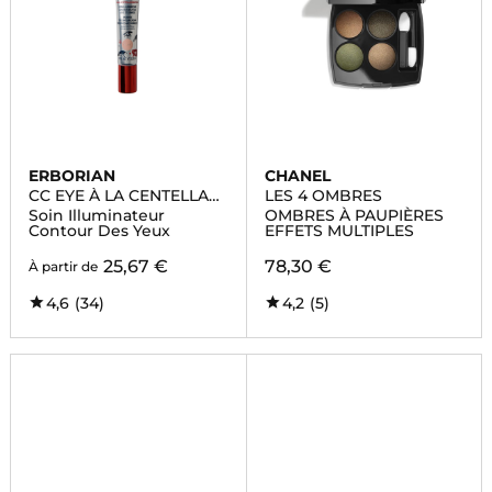
ERBORIAN
CHANEL
CC EYE À LA CENTELLA
LES 4 OMBRES
ASIATICA
Soin Illuminateur
OMBRES À PAUPIÈRES
Contour Des Yeux
EFFETS MULTIPLES
25,67 €
78,30 €
À partir de
4,6
(34)
4,2
(5)