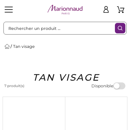
Trier par
Filtres
Tan visage
Idées
Bons
TAN VISAGE
heveux
Solaire
Homme
Marques
Cadeaux
Plans
Disponible
7 produit(s)