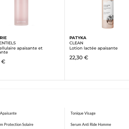
RIE
PATYKA
ENTIELS
CLEAN
ellulaire apaisante et
Lotion lactée apaisante
ante
22,30 €
 €
Apaisante
Tonique Visage
m Protection Solaire
Serum Anti Ride Homme