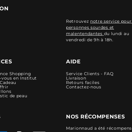
ION
Retrouvez
notre service pour
personnes sourdes et
malentendantes
du lundi au
vendredi de 9h à 18h.
ICES
AIDE
ence Shopping
Service Clients - FAQ
vous en Institut
Livraison
 Cadeau
Retours faciles
ffrir
Contactez-nous
llons
stic de peau
S
NOS RÉCOMPENSES
Marionnaud a été récompensé 