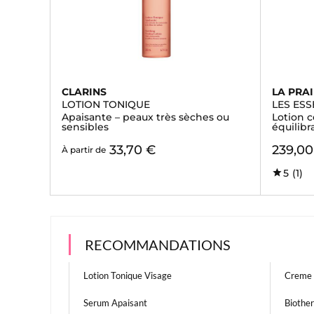
CLARINS
LA PRAI
LOTION TONIQUE
LES ESS
Apaisante – peaux très sèches ou
Lotion c
sensibles
équilibr
33,70 €
239,00
À partir de
5
(1)
RECOMMANDATIONS
Lotion Tonique Visage
Creme 
Serum Apaisant
Biother