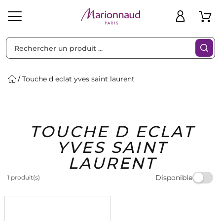
Trier par
Filtres
Touche d eclat yves saint laurent
Idées
Bons
TOUCHE D ECLAT
heveux
Solaire
Homme
Marques
Cadeaux
Plans
YVES SAINT
LAURENT
Disponible
1 produit(s)