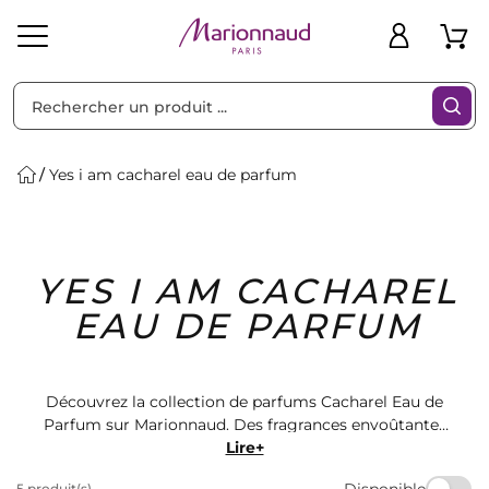
Trier par
Filtres
Yes i am cacharel eau de parfum
Idées
Bons
YES I AM CACHAREL
heveux
Solaire
Homme
Marques
Cadeaux
Plans
EAU DE PARFUM
Découvrez la collection de parfums Cacharel Eau de
Parfum sur Marionnaud. Des fragrances envoûtantes
pour hommes et femmes. Trouvez votre signature
Lire+
olfactive parmi notre sélection de produits de qualité.
Disponible
5 produit(s)