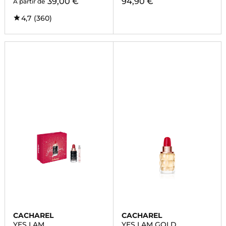
39,00 €
94,90 €
À partir de
4,7
(360)
CACHAREL
CACHAREL
YES I AM
YES I AM GOLD