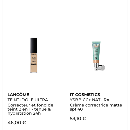
LANCÔME
IT COSMETICS
TEINT IDOLE ULTRA
YSBB CC+ NATURAL
WEAR
MATTE
Correcteur et fond de
Crème correctrice matte
teint 2 en 1 - tenue &
spf 40
hydratation 24h
53,10 €
46,00 €