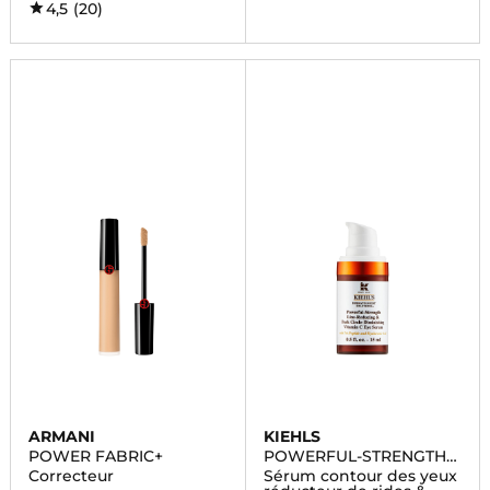
4,5
(20)
ARMANI
KIEHLS
POWER FABRIC+
POWERFUL-STRENGTH
LINE-REDUCING
Correcteur
Sérum contour des yeux