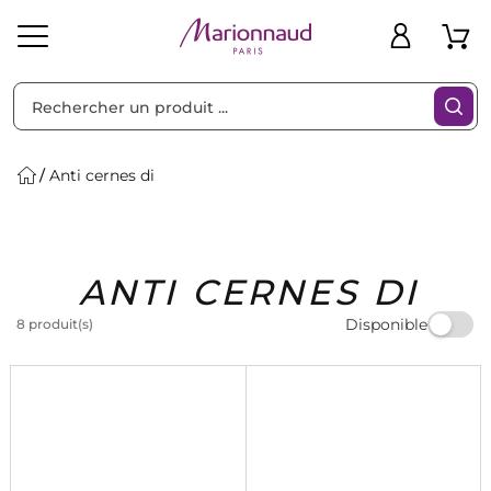
Trier par
Filtres
Anti cernes di
Idées
Bons
ANTI CERNES DI
heveux
Solaire
Homme
Marques
Cadeaux
Plans
Disponible
8 produit(s)