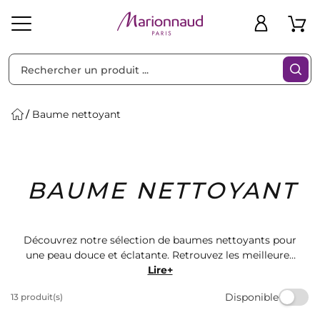
Trier par
Filtres
Baume nettoyant
Idées
Bons
BAUME NETTOYANT
heveux
Solaire
Homme
Marques
Cadeaux
Plans
Découvrez notre sélection de baumes nettoyants pour
une peau douce et éclatante. Retrouvez les meilleures
marques de cosmétiques chez Marionnaud. Offrez-
Lire+
vous le soin parfait pour une peau propre et hydratée.
Disponible
13 produit(s)
Trouvez le baume nettoyant idéal pour votre routine
beauté et profitez d'une peau radieuse au quotidien.