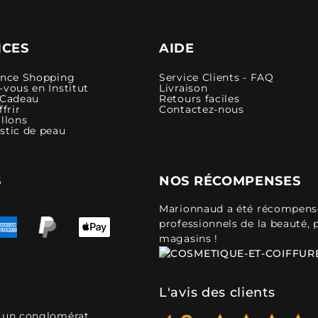
ICES
AIDE
ence Shopping
Service Clients - FAQ
vous en Institut
Livraison
 Cadeau
Retours faciles
ffrir
Contactez-nous
llons
stic de peau
S
NOS RÉCOMPENSES
Marionnaud a été récompensé 
professionnels de la beauté, 
magasins !
L'avis des clients
, un conglomérat