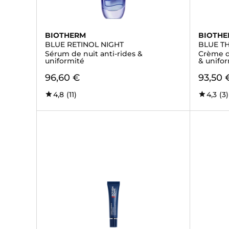
BIOTHERM
BIOTH
BLUE RETINOL NIGHT
BLUE T
Sérum de nuit anti-rides &
Crème de
uniformité
& unifo
96,60 €
93,50 
4,8
(11)
4,3
(3)