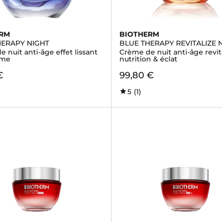
ERM
BIOTHERM
HERAPY NIGHT
BLUE THERAPY REVITALIZE 
 nuit anti-âge effet lissant
Crème de nuit anti-âge revit
rme
nutrition & éclat
€
99,80 €
5
(1)