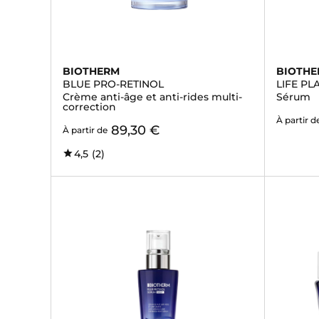
BIOTHERM
BIOTH
BLUE PRO-RETINOL
LIFE P
Crème anti-âge et anti-rides multi-
Sérum
correction
À partir d
89,30 €
À partir de
4,5
(2)