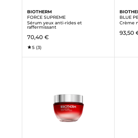
BIOTHERM
BIOTH
FORCE SUPREME
BLUE P
Sérum yeux anti-rides et
Crème n
raffermissant
93,50 
70,40 €
5
(3)