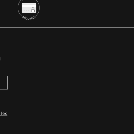
i
 les