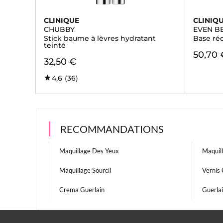
CLINIQUE
CLINIQ
CHUBBY
EVEN B
Stick baume à lèvres hydratant
Base ré
teinté
50,70 
32,50 €
4,6
(36)
RECOMMANDATIONS
Maquillage Des Yeux
Maquil
Maquillage Sourcil
Vernis 
Crema Guerlain
Guerla