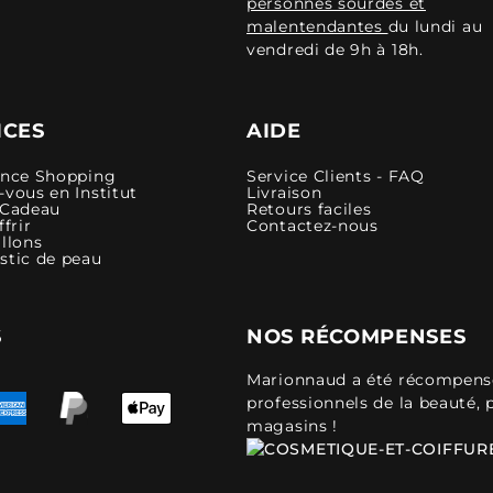
personnes sourdes et
malentendantes
du lundi au
vendredi de 9h à 18h.
ICES
AIDE
ence Shopping
Service Clients - FAQ
vous en Institut
Livraison
 Cadeau
Retours faciles
ffrir
Contactez-nous
llons
stic de peau
S
NOS RÉCOMPENSES
Marionnaud a été récompensé 
professionnels de la beauté, 
magasins !