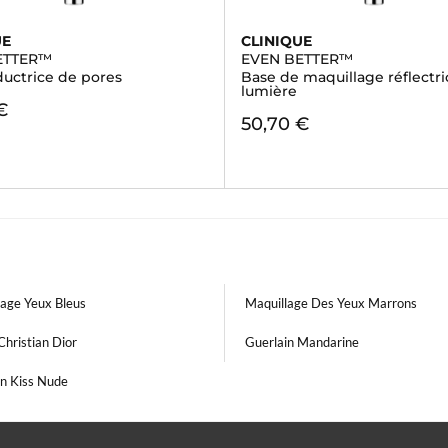
UE
CLINIQUE
ETTER™
EVEN BETTER™
ductrice de pores
Base de maquillage réflectri
lumière
€
50,70 €
lage Yeux Bleus
Maquillage Des Yeux Marrons
Christian Dior
Guerlain Mandarine
in Kiss Nude