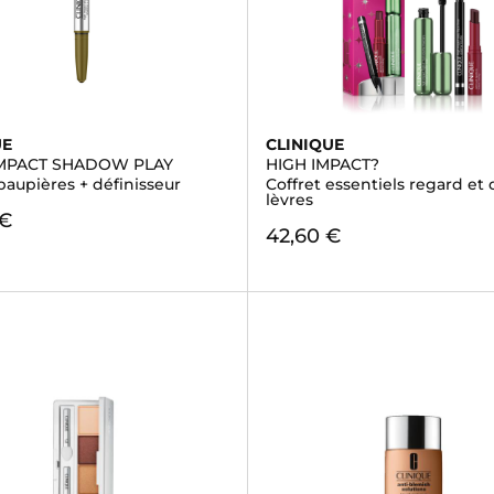
UE
CLINIQUE
IMPACT SHADOW PLAY
HIGH IMPACT?
paupières + définisseur
Coffret essentiels regard et 
lèvres
 €
42,60 €