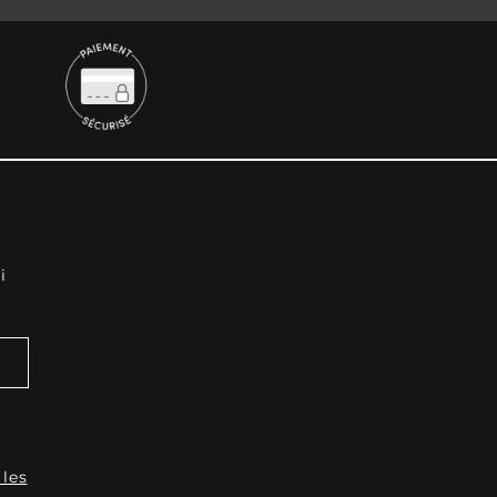
i
 les