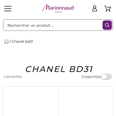
Trier par
Filtres
Chanel bd31
Idées
Bons
CHANEL BD31
heveux
Solaire
Homme
Marques
Cadeaux
Plans
Disponible
2 produit(s)