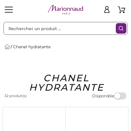
Trier par
Filtres
Chanel hydratante
Idées
Bons
CHANEL
heveux
Solaire
Homme
Marques
Cadeaux
Plans
HYDRATANTE
Disponible
32 produit(s)