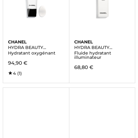
CHANEL
CHANEL
HYDRA BEAUTY
HYDRA BEAUTY
MASQUE DE NUIT AU
CAMELLIA WATER
Hydratant oxygénant
Fluide hydratant
CAMÉLIA
CREAM
illuminateur
94,90 €
68,80 €
4
(1)