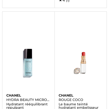
4
(1)
CHANEL
CHANEL
HYDRA BEAUTY MICRO
ROUGE COCO
SÉRUM
Hydratant rééquilibrant
Le baume teinté
repulpant
hydratant embelisseur