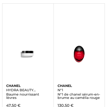
CHANEL
CHANEL
HYDRA BEAUTY
N°1
NUTRITION
Baume nourrissant
N°1 de chanel sérum-en-
lèvres
brume au camélia rouge
47,50 €
130,50 €