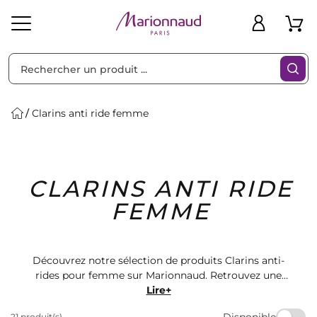
Trier par
Filtres
Clarins anti ride femme
Idées
Bons
CLARINS ANTI RIDE
heveux
Solaire
Homme
Marques
Cadeaux
Plans
FEMME
Découvrez notre sélection de produits Clarins anti-
rides pour femme sur Marionnaud. Retrouvez une
gamme complète de soins pour lutter contre les
Lire+
signes de l'âge. Des crèmes aux sérums, trouvez le
Disponible
21 produit(s)