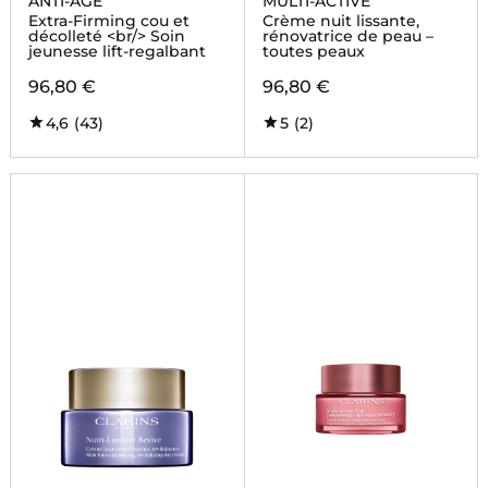
ANTI-ÂGE
MULTI-ACTIVE
Extra-Firming cou et
Crème nuit lissante,
décolleté <br/> Soin
rénovatrice de peau –
jeunesse lift-regalbant
toutes peaux
96,80 €
96,80 €
4,6
(43)
5
(2)