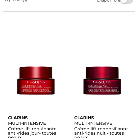
produit parfait pour une peau visiblement plus jeune
et éclatante. Commandez dès maintenant et profitez
de nos offres exclusives.
CLARINS
CLARINS
MULTI-INTENSIVE
MULTI-INTENSIVE
Crème lift-repulpante
Crème lift-redensifiante
anti-rides jour- toutes
anti-rides nuit - toutes
peaux
peaux