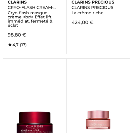
CLARINS
CLARINS PRECIOUS
CRYO-FLASH CREAM-
CLARINS PRECIOUS
MASK
Cryo-flash masque-
La crème riche
crème <br/> Effet lift
immédiat, fermeté &
424,00 €
éclat
98,80 €
4,7
(17)