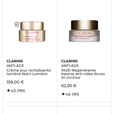
CLARINS
CLARINS
ANTI-ÂGE
ANTI-AGE
Crème jour revitalisante
Multi-Régénérante
lumière Nutri-Lumière
baume anti-rides lèvres
et contour
159,00 €
62,50 €
4,5
(195)
4,6
(90)