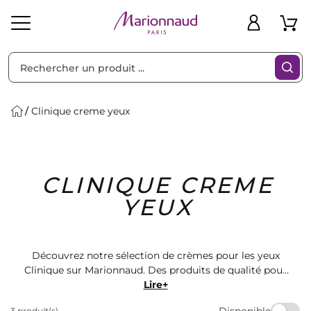
Trier par
Filtres
Clinique creme yeux
Idées
Bons
CLINIQUE CREME
heveux
Solaire
Homme
Marques
Cadeaux
Plans
YEUX
Découvrez notre sélection de crèmes pour les yeux
Clinique sur Marionnaud. Des produits de qualité pour
prendre soin de votre peau délicate. Retrouvez une
Lire+
gamme variée de soins pour les yeux, adaptés à tous
Disponible
3 produit(s)