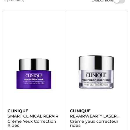
les besoins. Offrez-vous le meilleur de la beauté avec
nos crèmes Clinique pour les yeux.
CLINIQUE
CLINIQUE
SMART CLINICAL REPAIR
REPAIRWEAR™ LASER
FOCUS
Crème Yeux Correction
Crème yeux correcteur
Rides
rides