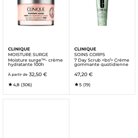
CLINIQUE
CLINIQUE
MOISTURE SURGE
SOINS CORPS
Moisture surge™- crème
7 Day Scrub <br/> Crème
hydratante 100h
gommante quotidienne
32,50 €
47,20 €
À partir de
4,8
(306)
5
(19)