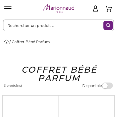
Trier par
Filtres
Coffret Bébé Parfum
Idées
Bons
COFFRET BÉBÉ
heveux
Solaire
Homme
Marques
Cadeaux
Plans
PARFUM
Disponible
3 produit(s)