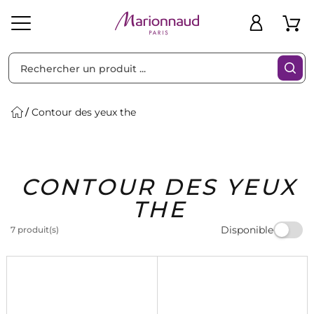
Trier par
Filtres
Contour des yeux the
Idées
Bons
CONTOUR DES YEUX
heveux
Solaire
Homme
Marques
Cadeaux
Plans
THE
Disponible
7 produit(s)