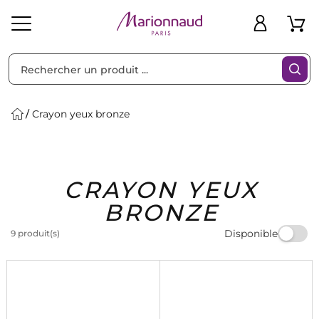
Trier par
Filtres
Crayon yeux bronze
Idées
Bons
CRAYON YEUX
heveux
Solaire
Homme
Marques
Cadeaux
Plans
BRONZE
Disponible
9 produit(s)