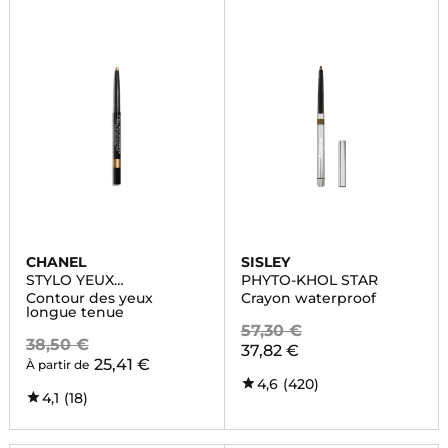
CHANEL
SISLEY
STYLO YEUX
PHYTO-KHOL STAR
WATERPROOF
Contour des yeux
Crayon waterproof
longue tenue
57,30 €
38,50 €
37,82 €
25,41 €
À partir de
4,6
(420)
4,1
(18)