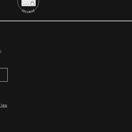
i
 les