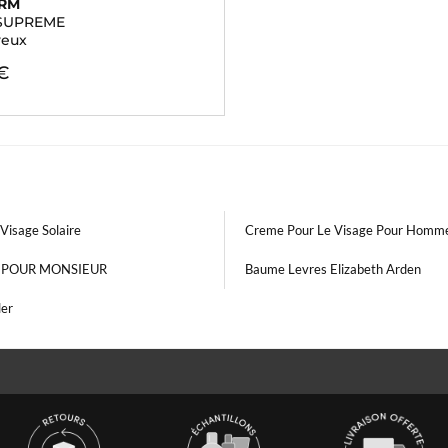
ERM
SUPREME
yeux
€
Visage Solaire
Creme Pour Le Visage Pour Homm
l POUR MONSIEUR
Baume Levres Elizabeth Arden
ler