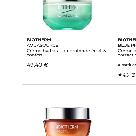
BIOTHERM
BIOTH
AQUASOURCE
BLUE P
Crème hydratation profonde éclat &
Crème an
confort
correct
49,40 €
À partir d
4,5
(2)