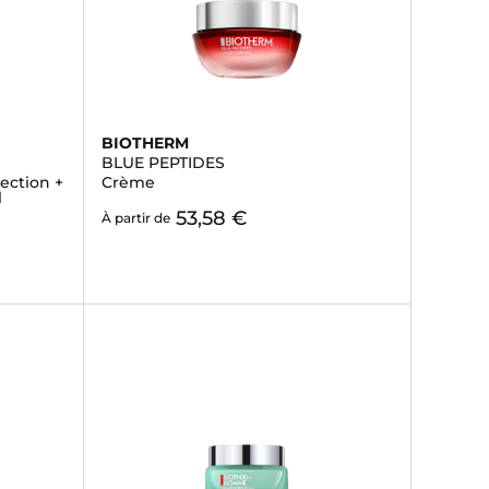
BIOTHERM
BLUE PEPTIDES
ection +
Crème
l
53,58 €
À partir de