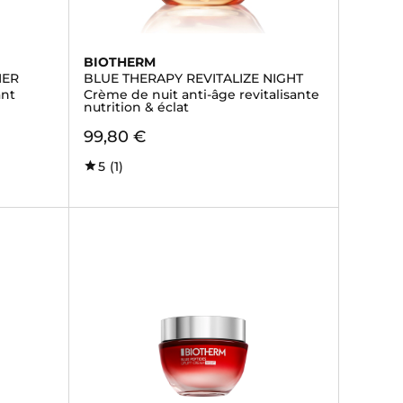
BIOTHERM
IER
BLUE THERAPY REVITALIZE NIGHT
ant
Crème de nuit anti-âge revitalisante
nutrition & éclat
99,80 €
5
(1)