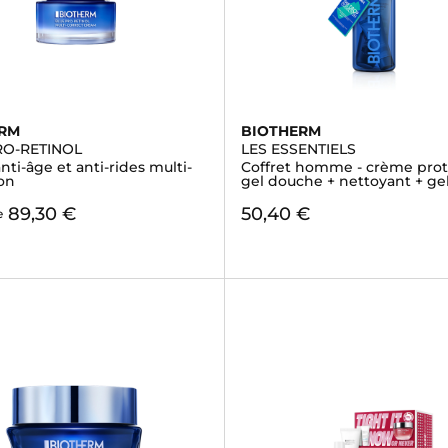
ERM
BIOTHERM
RO-RETINOL
LES ESSENTIELS
ti-âge et anti-rides multi-
Coffret homme - crème prot
ion
gel douche + nettoyant + ge
89,30 €
50,40 €
e