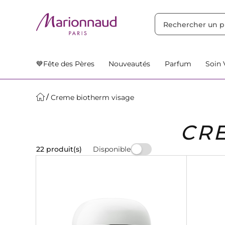
TRIER PAR
Filtres
Nos Suggestions
💙Fête des Pères
Nouveautés
Parfum
Soin 
Creme biotherm visage
CR
Disponible
22 produit(s)