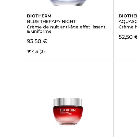
BIOTHERM
BIOTH
BLUE THERAPY NIGHT
AQUAS
Crème de nuit anti-âge effet lissant
Crème h
& uniforme
52,50 
93,50 €
4,3
(3)