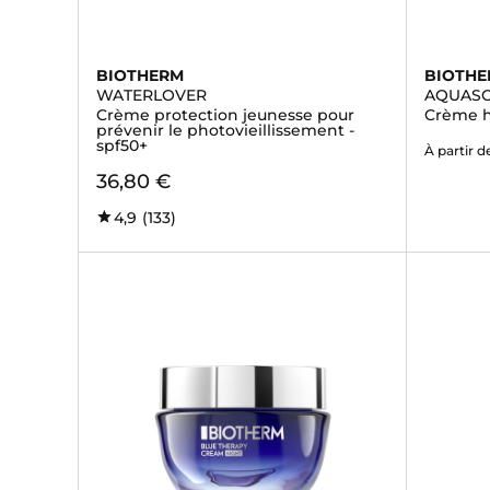
BIOTHERM
BIOTH
WATERLOVER
AQUASO
Crème protection jeunesse pour
Crème h
prévenir le photovieillissement -
spf50+
À partir d
36,80 €
4,9
(133)