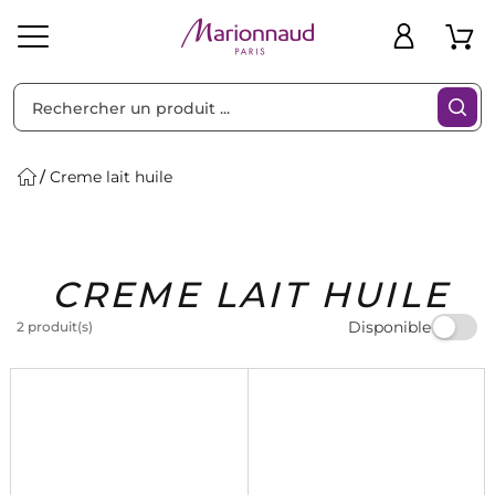
Trier par
Filtres
Creme lait huile
Idées
Bons
CREME LAIT HUILE
heveux
Solaire
Homme
Marques
Cadeaux
Plans
Disponible
2 produit(s)