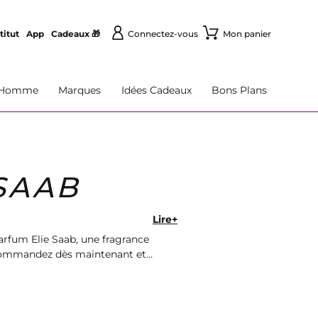
titut
App
Cadeaux 🎁
Connectez-vous
Mon panier
Homme
Marques
Idées Cadeaux
Bons Plans
SAAB
Lire+
arfum Elie Saab, une fragrance
e. Commandez dès maintenant et