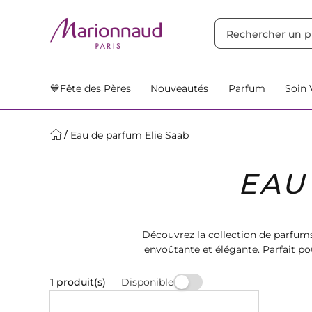
TRIER PAR
Filtres
Nos Suggestions
💙Fête des Pères
Nouveautés
Parfum
Soin 
Eau de parfum Elie Saab
EAU
Découvrez la collection de parfums
envoûtante et élégante. Parfait po
Disponible
1 produit(s)