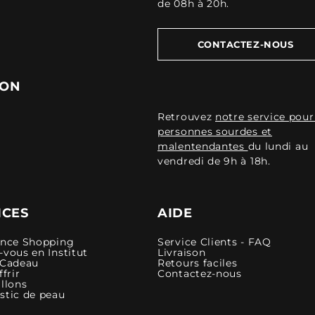
de 08h à 20h.
CONTACTEZ-NOUS
ION
Retrouvez
notre service pour
personnes sourdes et
malentendantes
du lundi au
vendredi de 9h à 18h.
ICES
AIDE
ence Shopping
Service Clients - FAQ
vous en Institut
Livraison
 Cadeau
Retours faciles
ffrir
Contactez-nous
llons
stic de peau