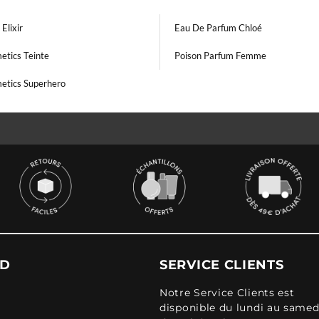
Elixir
Eau De Parfum Chloé
etics Teinte
Poison Parfum Femme
metics Superhero
UD
SERVICE CLIENTS
Notre Service Clients est
disponible du lundi au samed