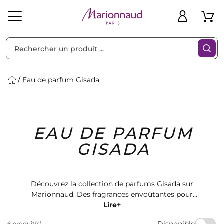
Trier par
Filtres
Eau de parfum Gisada
Idées
Bons
EAU DE PARFUM
heveux
Solaire
Homme
Marques
Cadeaux
Plans
GISADA
Découvrez la collection de parfums Gisada sur
Marionnaud. Des fragrances envoûtantes pour
hommes et femmes, disponibles en eau de parfum.
Lire+
Offrez-vous un parfum de qualité pour chaque
Disponible
6 produit(s)