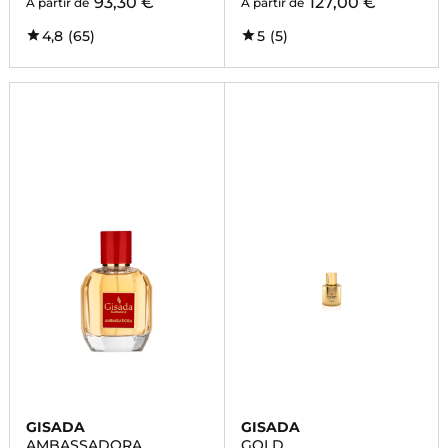
93,30 €
127,00 €
À partir de
À partir de
4,8
(65)
5
(5)
GISADA
GISADA
AMBASSADORA
GOLD