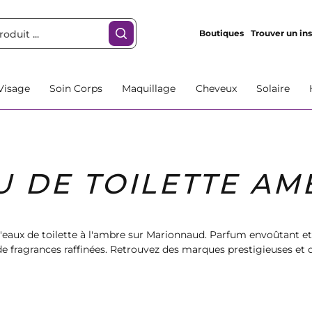
Boutiques
Trouver un ins
Visage
Soin Corps
Maquillage
Cheveux
Solaire
U DE TOILETTE AM
'eaux de toilette à l'ambre sur Marionnaud. Parfum envoûtant et 
e fragrances raffinées. Retrouvez des marques prestigieuses et
z-vous un parfum qui vous ressemble et laissez-vous séduire par