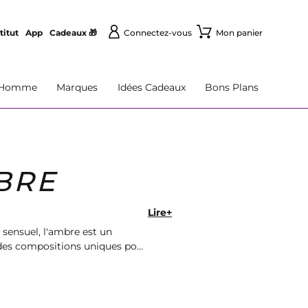
titut
App
Cadeaux 🎁
Connectez-vous
Mon panier
Homme
Marques
Idées Cadeaux
Bons Plans
BRE
Lire+
sensuel, l'ambre est un
 des compositions uniques pour
 notre collection.