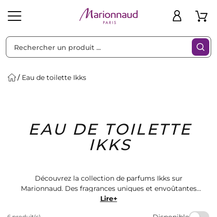
Trier par
Filtres
Eau de toilette Ikks
Idées
Bons
EAU DE TOILETTE
heveux
Solaire
Homme
Marques
Cadeaux
Plans
IKKS
Découvrez la collection de parfums Ikks sur
Marionnaud. Des fragrances uniques et envoûtantes
pour hommes et femmes. Laissez-vous séduire par
Lire+
l'eau de toilette Ikks, un parfum frais et élégant qui
Disponible
6 produit(s)