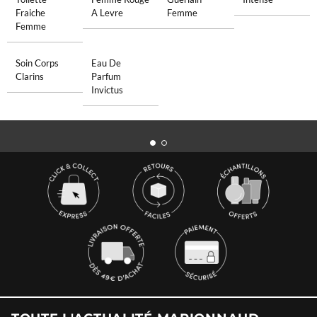
Fraiche
A Levre
Femme
Femme
Soin Corps
Eau De
Clarins
Parfum
Invictus