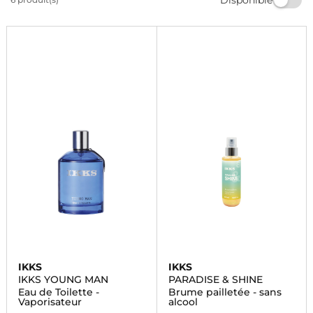
vous accompagnera tout au long de la journée.
Commandez dès maintenant et profitez de la livraison
rapide.
IKKS
IKKS
IKKS YOUNG MAN
PARADISE & SHINE
Eau de Toilette -
Brume pailletée - sans
Vaporisateur
alcool