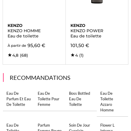
KENZO
KENZO
KENZO HOMME
KENZO POWER
Eau de toilette
Eau de toilette
95,60 €
101,50 €
À partir de
4,8
(68)
4
(1)
RECOMMANDATIONS
Eau De
Eau De
Boss Bottled
Eau De
Parfum Et Eau
Toilette Pour
Eau De
Toilette
De Toilette
Femme
Toilette
Azzaro
Homme
Eau De
Parfum
Soin De Jour
Flower L
Toilette
Femme Rouge
Guerlain
Intense