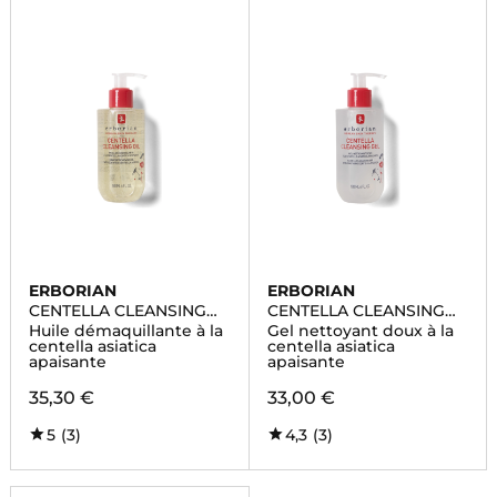
ERBORIAN
ERBORIAN
CENTELLA CLEANSING
CENTELLA CLEANSING
OIL
GEL
Huile démaquillante à la
Gel nettoyant doux à la
centella asiatica
centella asiatica
apaisante
apaisante
35,30 €
33,00 €
5
(3)
4,3
(3)