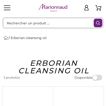
Trier par
Filtres
Erborian cleansing oil
Idées
Bons
ERBORIAN
heveux
Solaire
Homme
Marques
Cadeaux
Plans
CLEANSING OIL
Disponible
3 produit(s)