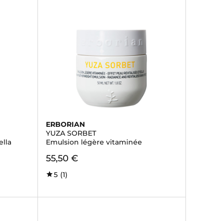
ERBORIAN
YUZA SORBET
ella
Emulsion légère vitaminée
55,50 €
5
(1)