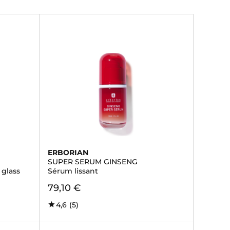
ERBORIAN
SUPER SERUM GINSENG
 glass
Sérum lissant
79,10 €
4,6
(5)