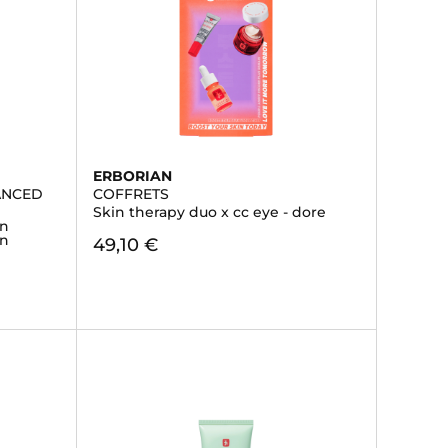
ERBORIAN
ANCED
COFFRETS
Skin therapy duo x cc eye - dore
on
en
49,10 €