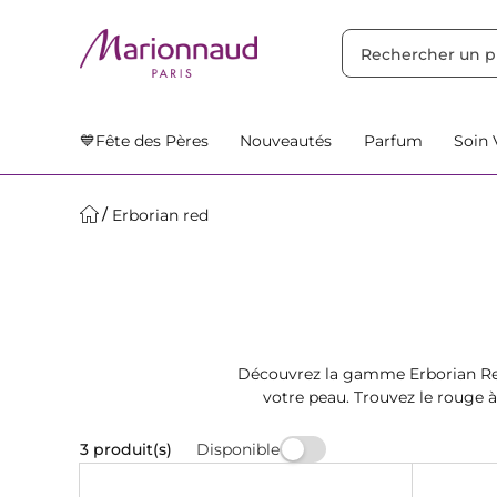
TRIER PAR
Filtres
Nos Suggestions
💙Fête des Pères
Nouveautés
Parfum
Soin 
Erborian red
Découvrez la gamme Erborian Red
votre peau. Trouvez le rouge à
C
Disponible
3 produit(s)