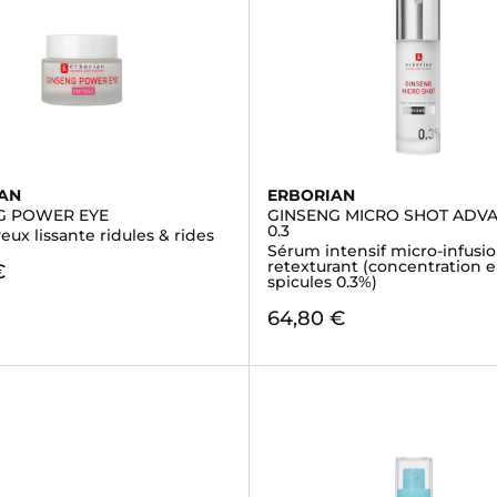
AN
ERBORIAN
G POWER EYE
GINSENG MICRO SHOT ADV
0.3
ux lissante ridules & rides
Sérum intensif micro-infusi
retexturant (concentration 
€
spicules 0.3%)
64,80 €