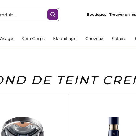
Boutiques
Trouver un ins
Visage
Soin Corps
Maquillage
Cheveux
Solaire
OND DE TEINT CR