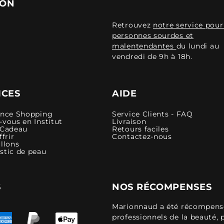
ION
Retrouvez
notre service pour
personnes sourdes et
malentendantes
du lundi au
vendredi de 9h à 18h.
ICES
AIDE
ence Shopping
Service Clients - FAQ
vous en Institut
Livraison
 Cadeau
Retours faciles
ffrir
Contactez-nous
llons
stic de peau
S
NOS RÉCOMPENSES
Marionnaud a été récompensé 
professionnels de la beauté, 