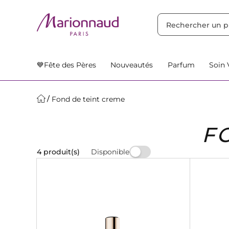
TRIER PAR
Filtres
Nos Suggestions
💙Fête des Pères
Nouveautés
Parfum
Soin 
Fond de teint creme
F
Disponible
4 produit(s)