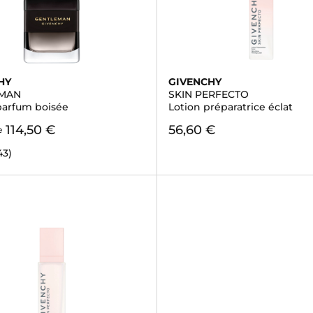
HY
GIVENCHY
EMAN
SKIN PERFECTO
parfum boisée
Lotion préparatrice éclat
114,50 €
56,60 €
e
43)