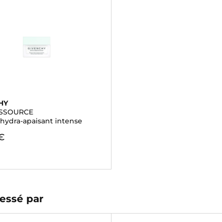
HY
ESSOURCE
hydra-apaisant intense
€
essé par