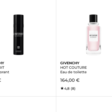
HY
GIVENCHY
DIT
HOT COUTURE
orant
Eau de toilette
€
164,00 €
4,8
(8)