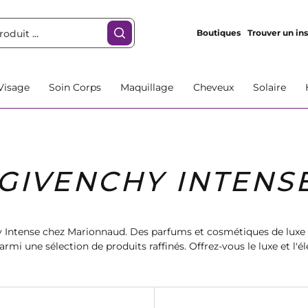
Boutiques
Trouver un ins
Visage
Soin Corps
Maquillage
Cheveux
Solaire
GIVENCHY INTENS
y Intense chez Marionnaud. Des parfums et cosmétiques de luxe 
armi une sélection de produits raffinés. Offrez-vous le luxe et l'
ommandez dès maintenant et profitez de la livraison rapide.