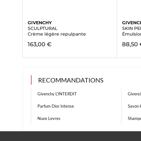
GIVENCHY
GIVENC
SCULPTURAL
SKIN P
Crème légère repulpante
Émulsion
163,00 €
88,50 
RECOMMANDATIONS
Givenchy L'INTERDIT
Given
Parfum Dior Intense
Savon
Nuxe Levres
Shampo