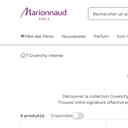
TRIER PAR
Filtres
Nos Suggestions
💙Fête des Pères
Nouveautés
Parfum
Soin 
Givenchy intense
Découvrez la collection Givench
Trouvez votre signature olfactive p
C
Disponible
6 produit(s)