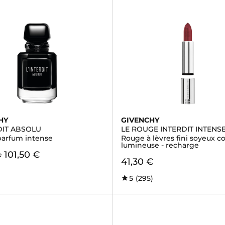
HY
GIVENCHY
DIT ABSOLU
LE ROUGE INTERDIT INTENSE
parfum intense
Rouge à lèvres fini soyeux c
lumineuse - recharge
101,50 €
e
41,30 €
5
(295)