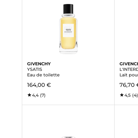
GIVENCHY
GIVENC
YSATIS
L'INTER
Eau de toilette
Lait pou
164,00 €
76,70 
4,4
(7)
4,5
(4