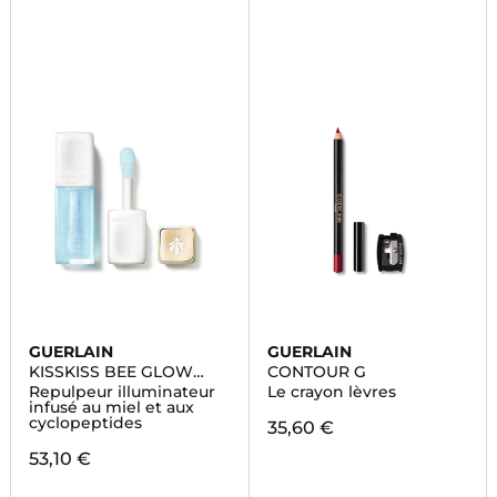
GUERLAIN
GUERLAIN
KISSKISS BEE GLOW
CONTOUR G
PLUMP
Repulpeur illuminateur
Le crayon lèvres
infusé au miel et aux
cyclopeptides
35,60 €
53,10 €