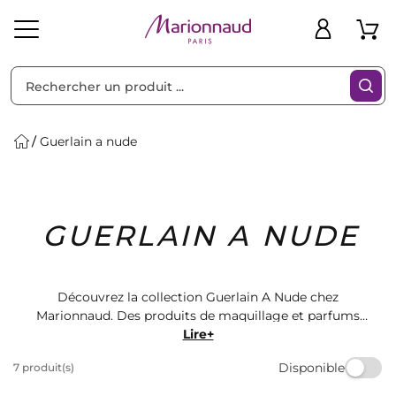
Trier par
Filtres
Guerlain a nude
Idées
Bons
GUERLAIN A NUDE
heveux
Solaire
Homme
Marques
Cadeaux
Plans
Découvrez la collection Guerlain A Nude chez
Marionnaud. Des produits de maquillage et parfums
pour sublimer votre beauté naturelle. Trouvez votre
Lire+
teinte parfaite parmi notre sélection de fonds de teint,
Disponible
7 produit(s)
rouges à lèvres et vernis à ongles. Offrez-vous le luxe
de Guerlain et rayonnez de beauté.