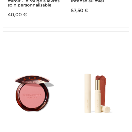
miroir - le rouge à lèvres
intense au miel
soin personnalisable
57,50 €
40,00 €